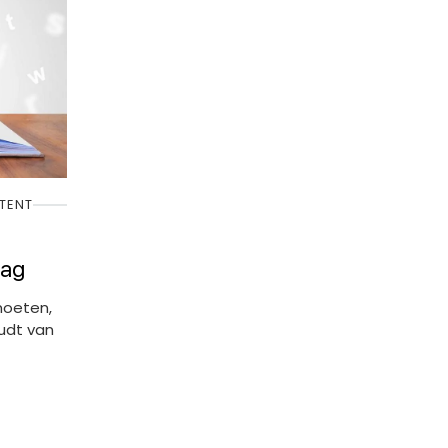
TENT
aag
moeten,
udt van